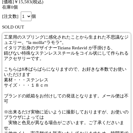
[価格]￥15,583(税込)
在庫0個
[注文数]
個
SOLD OUT
工業用のスプリングに感化されたことから生まれた不思議なジ
ュエリー。“la mollla“ラモラ”。
イタリア出身のデザイナーTiziana Redavid が手掛ける、
錆びない特殊なステンレススチールをコイル状にして作られる
アクセサリーです。
こちらは8本ばらばらになりますので、お好きな本数でお使い
いただけます
素材・・・ステンレス
サイズ・・・１８ｃｍ
ブランドの紙箱をお付けしての発送となります。メール便は不
可
※出来るだけ実物に近いように撮影しておりますが、お使いの
ブラウザによっては
実物と色見が異なる場合がございます。ご了承くださいま
せ。