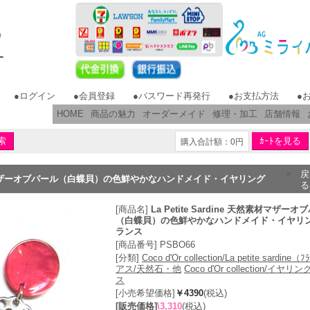
す
！
●ログイン
●会員登録
●パスワード再発行
●お支払方法
●
HOME
商品の魅力
オーダーメイド
修理・加工
店舗情報
購入合計額：0円
戻
 天然素材マザーオブパール（白蝶貝）の色鮮やかなハンドメイド・イヤリング
る
[商品名]
La Petite Sardine 天然素材マザー
（白蝶貝）の色鮮やかなハンドメイド・イヤリ
ランス
[商品番号] PSBO66
[分類]
Coco d'Or collection/La petite sardine（
アス/天然石・他
Coco d'Or collection/イヤ
ス
[小売希望価格]
￥4390
(税込)
[販売価格]
\3,310
(税込)