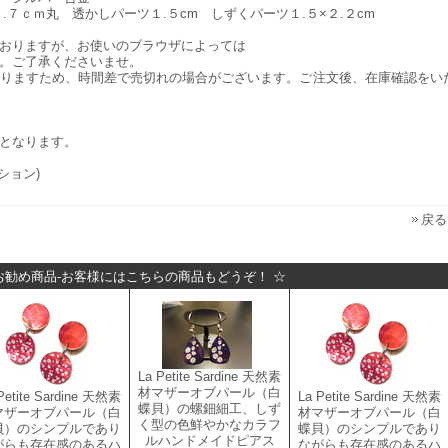
７ｃｍ丸 透かしパーツ１.５cm しずくパーツ１.５×２.２cm
おりますが、お使いのブラウザによっては
。ご了承くださいませ。
りますため、時間差で売切れの場合がございます。ご注文後、在庫確認をい
となります。
レクション)
戻る
お勧め商品-お客様にはこちらの商品もどうぞ！ ☆
La Petite Sardine 天然素
材マザーオブパール（白
Petite Sardine 天然素
La Petite Sardine 天然素
蝶貝）の螺鈿細工、しず
マザーオブパール（白
材マザーオブパール（白
く型の色鮮やかなカラフ
貝）のシンプルであり
蝶貝）のシンプルであり
ルハンドメイドピアス
がらも存在感のあるハ
ながらも存在感のあるハ