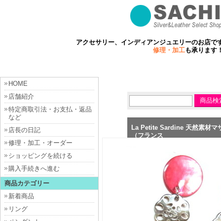
アクセサリー、インディアンジュエリーのお店で
修理・加工
も承ります
HOME
店舗紹介
特定商取引法・お支払・返品
など
La Petite Sardine
店長の日記
（フランス
修理・加工・オーダー
ショッピングを続ける
購入手続きへ進む
商品カテゴリー
新着商品
リング