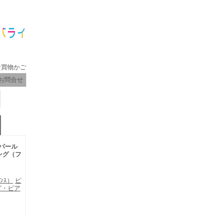
お買物かご
お問合せ
オブパール
ング（フ
ﾌﾗﾝｽ）
ピ
リング・ピア