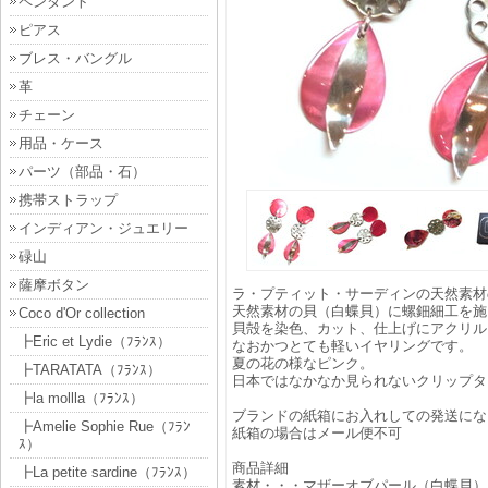
ペンダント
ピアス
ブレス・バングル
革
チェーン
用品・ケース
パーツ（部品・石）
携帯ストラップ
インディアン・ジュエリー
碌山
薩摩ボタン
ラ・プティット・サーディンの天然素材
天然素材の貝（白蝶貝）に螺鈿細工を施
Coco d'Or collection
貝殻を染色、カット、仕上げにアクリル
┣Eric et Lydie（ﾌﾗﾝｽ）
なおかつとても軽いイヤリングです。
夏の花の様なピンク。
┣TARATATA（ﾌﾗﾝｽ）
日本ではなかなか見られないクリップタ
┣la mollla（ﾌﾗﾝｽ）
ブランドの紙箱にお入れしての発送にな
┣Amelie Sophie Rue（ﾌﾗﾝ
紙箱の場合はメール便不可
ｽ）
商品詳細
┣La petite sardine（ﾌﾗﾝｽ）
素材・・・マザーオブパール（白蝶貝）