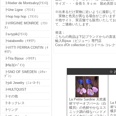
┣Atelier de Montsalvy(ﾌﾗﾝｽ)
サイズ・・・全長５.９ｃｍ 留め具部１.
┣Une Ligne（ﾌﾗﾝｽ）
※出来るだけ実物に近いように撮影して
実物と色見が異なる場合がございます
┣hop hop hop（ﾌﾗﾝｽ）
※他サイト、実店舗でも販売いたしてお
┣VIRGINIE MONROE（ﾌﾗﾝ
て、ご連絡いたします。
ｽ）
発送：
┣a-typik(ﾌﾗﾝｽ)
こちらの商品は下記ブランドからの直送
┣tataborello（ｲﾀﾘｱ）
輸入Bijoux（ビジュー）専門店
Coco d'Or collection (ココドール コ
┣VITTI FERRIA CONTIN（ｲ
ﾀﾘｱ）
┣Tita Bijoux（ｲﾀﾘｱ）
┣№3(ｽﾍﾟｲﾝ)
☆ 
┣SNO OF SWEDEN（ｽｳｪｰ
ﾃﾞﾝ）
┣joli Jewelry（ﾆｭｰﾖｰｸ）
┣HULTQUIST
┣その他
La Petite Sardine 天然素
La 
┣ネックレス
材マザーオブパール（白
材
蝶貝）の色鮮やかなエス
┣リング
蝶
ニック調の様なハンドメ
な
イドイヤリング（フラン