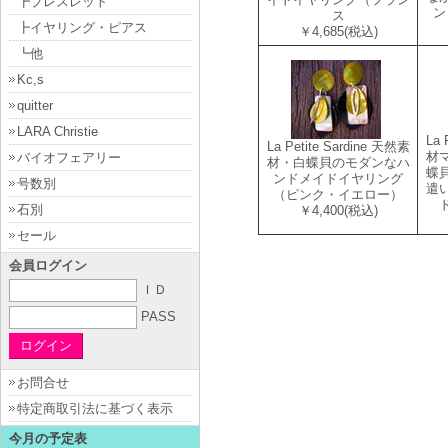
┣ブレスレット
ン
ス
┣イヤリング・ピアス
￥4,685
(税込)
┗他
Kc,s
quitter
LARA Christie
La 
La Petite Sardine 天然素
材
バイオフェアリー
材・白蝶貝のモダンなハ
蝶
ンドメイドイヤリング
号数別
遣
（ピンク・イエロー）
石別
￥4,400
(税込)
セール
会員ログイン
ＩＤ
PASS
お問合せ
特定商取引法に基づく表示
今月の予定表